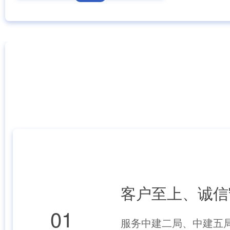
选择我们的理由
ADVANTAGE
商洛市秦岭粮食仓储及绿色农产品深加工产业园区建设项目二期工程
MORE+
客户至上、诚信
01
服务中建二局、中建五