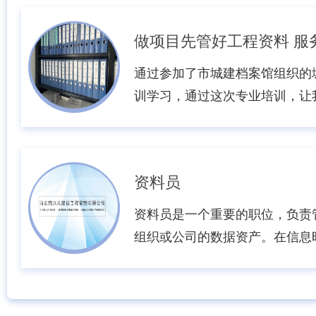
正的工程编档远不止是“整理文件
做项目先管好工程资料 服
程质量的“黑匣子”，是竣工验收的
来运维、改扩建的“说明书”。在工程
通过参加了市城建档案馆组织的
训学习，通过这次专业培训，让
到，管好工程资料，服务项目建
管理重要事项之一。严格要求，
要高度重视对项目资料的管理。
资料员
定一切，项目资料只不过是现场
际项目管理过程中，必须见证取
资料员是一个重要的职位，负责
实验之后获...
组织或公司的数据资产。在信息
为企业.重要的资源之一，因此
得越来越重要。资料员的主要职
理、存储和展示数据资产。...